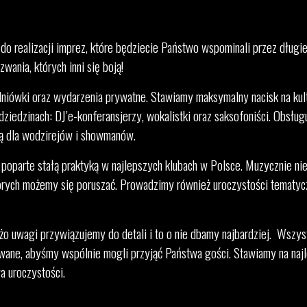
 do realizacji imprez, które będziecie Państwo wspominali przez długi
ania, których inni się boją!
dniówki oraz wydarzenia prywatne. Stawiamy maksymalny nacisk na kult
 dziedzinach: DJ’e-konferansjerzy, wokalistki oraz saksofoniści. Obs
wą dla wodzirejów i showmanów.
 poparte stałą praktyką w najlepszych klubach w Polsce. Muzycznie n
tórych możemy się poruszać. Prowadzimy również uroczystości tematycz
o uwagi przywiązujemy do detali i to o nie dbamy najbardziej. Wszys
ane, abyśmy wspólnie mogli przyjąć Państwa gości. Stawiamy na najl
a uroczystości.